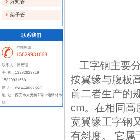
方矩管
架子管
联系我们
咨询热线：
15829931668
工字钢主要
联系人：周经理
手 机：13992823719
按翼缘与腹板
15829931668
网 址：www.xaggc.com
前二者生产的规格
地 址：西安市东元路7号中储钢材市
场
cm。在相同高
宽翼缘工字钢
有斜度。 它