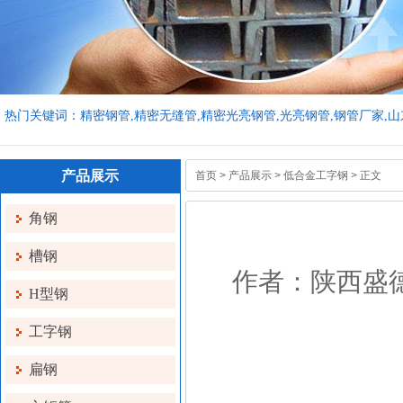
热门关键词：精密钢管,精密无缝管,精密光亮钢管,光亮钢管,钢管厂家,
产品展示
首页
>
产品展示
>
低合金工字钢
> 正文
角钢
槽钢
作者：陕西盛德物资
H型钢
工字钢
扁钢